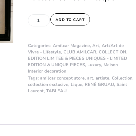
TABLEAU SAINT LAURENT - RENÉ GRUAU quantit
ADD TO CART
Categories:
Amilcar Magazine
,
Art
,
Art/Art de
Vivre - Lifestyle
,
CLUB AMILCAR
,
COLLECTION
,
EDITION LIMITEE & PIECES UNIQUES - LIMITED
EDITION & UNIQUE PIECES
,
Luxury
,
Maison -
Interior decoration
Tags:
amilcar concept store
,
art
,
artiste
,
Collection
,
collection exclusive
,
laque
,
RENÉ GRUAU
,
Saint
Laurent
,
TABLEAU