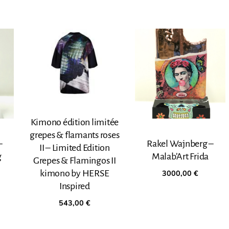
Kimono édition limitée
grepes & flamants roses
–
Rakel Wajnberg –
II – Limited Edition
g
Malab’Art Frida
Grepes & Flamingos II
3000,00
€
kimono by HERSE
Inspired
543,00
€