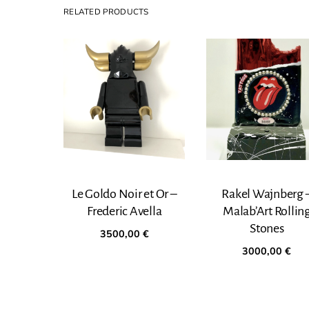
RELATED PRODUCTS
Le Goldo Noir et Or –
Rakel Wajnberg 
Frederic Avella
Malab’Art Rollin
Stones
3500,00
€
3000,00
€