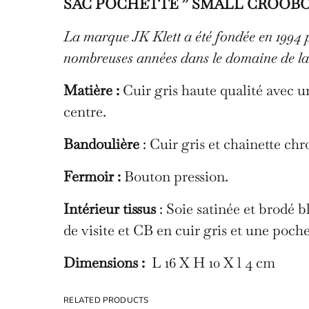
SAC POCHETTE ” SMALL CROOBOD
La marque JK Klett a été fondée en 1994 pa
nombreuses années dans le domaine de la
Matière :
Cuir gris haute qualité avec u
centre.
Bandoulière
: Cuir gris et chainette ch
Fermoir :
Bouton pression.
Intérieur tissus
: Soie satinée et brodé 
de visite et CB en cuir gris et une poche
Dimensions :
L 16 X H 10 X l 4 cm
RELATED PRODUCTS