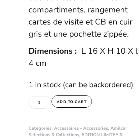
compartiments, rangement
cartes de visite et CB en cuir
gris et une pochette zippée.
Dimensions :
L 16 X H 10 X l
4 cm
1 in stock (can be backordered)
SAC POCHETTE " SMALL CROOBODY BAG " - JITKA 
ADD TO CART
Categories:
Accessoires - Accessories
,
Amilcar
Selections & Collections
,
EDITION LIMITEE &