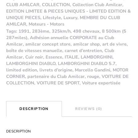
CLUB AMILCAR
,
COLLECTION
,
Collection Club Amilcar
,
EDITION LIMITEE & PIECES UNIQUES - LIMITED EDITION &
UNIQUE PIECES
,
Lifestyle
,
Luxury
,
MEMBRE DU CLUB
AMILCAR
,
Moteurs - Motors
Tags:
1991
,
283ème
,
325km/h
,
498 chevaux
,
8 500km (5
287miles)
,
Adhésion annuelle CORPORATE au Club
Amilcar
,
amilcar concept store
,
amilcar shop
,
art de vivre
,
boîte de vitesses manuelle
,
carnet d’entretien
,
Club
Amilcar
,
Cuir noir
,
Essence
,
ITALIE
,
LAMBORGHINI
,
LAMBORGHINI DIABLO
,
LAMBORGHINI DIABLO 5.7
,
limited edition
,
livrets d’origine
,
Marcello Gandini
,
MOTOR
CORNER
,
partenaire du Club Amilcar
,
rouge
,
VOITURE DE
COLLECTION
,
VOITURE DE SPORT
,
Voiture expertisée
DESCRIPTION
REVIEWS (0)
DESCRIPTION