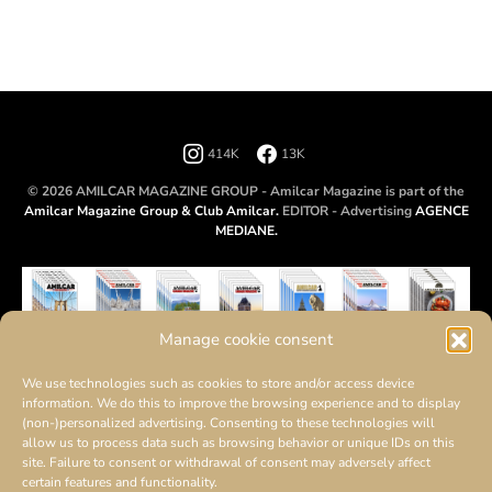
414K
13K
© 2026 AMILCAR MAGAZINE GROUP - Amilcar Magazine is part of the
Amilcar Magazine Group & Club Amilcar.
EDITOR - Advertising
AGENCE
MEDIANE.
Manage cookie consent
We use technologies such as cookies to store and/or access device
information. We do this to improve the browsing experience and to display
(non-)personalized advertising. Consenting to these technologies will
allow us to process data such as browsing behavior or unique IDs on this
site. Failure to consent or withdrawal of consent may adversely affect
certain features and functionality.