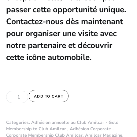
passer cette opportunité unique.
Contactez-nous dès maintenant
pour organiser une visite avec
notre partenaire et découvrir
cette icône automobile.
LAMBORGHINI DIABLO 5.7 - 1991 quantity
ADD TO CART
Categories:
Adhésion annuelle au Club Amilcar - Gold
Membership to Club Amilcar.
,
Adhésion Corporate -
Corporate Membership Club Amilcar
,
Amilcar Magazine
,