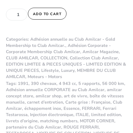
FERRARI TESTAROSSA 1991 quantity
ADD TO CART
Categories:
Adhésion annuelle au Club Amilcar - Gold
Membership to Club Amilcar.
,
Adhésion Corporate -
Corporate Membership Club Amilcar
,
Amilcar Magazine
,
CLUB AMILCAR
,
COLLECTION
,
Collection Club Amilcar
,
EDITION LIMITEE & PIECES UNIQUES - LIMITED EDITION &
UNIQUE PIECES
,
Lifestyle
,
Luxury
,
MEMBRE DU CLUB
AMILCAR
,
Moteurs - Motors
Tags:
1991
,
390 chevaux
,
4 943 cc
,
5 rapports
,
56 000 km
,
Adhésion annuelle CORPORATE au Club Amilcar
,
amilcar
concept store
,
amilcar shop
,
art de vivre
,
boîte de vitesses
manuelle
,
carnet d’entretien
,
Carte grise : Française
,
Club
Amilcar
,
échappement inox
,
Essence
,
FERRARI
,
Ferrari
Testarossa
,
Injection électronique
,
ITALIE
,
limited edition
,
livrets d’origine
,
matching numbers
,
MOTOR CORNER
,
partenaire du Club Amilcar
,
ROUGE FERRARI
,