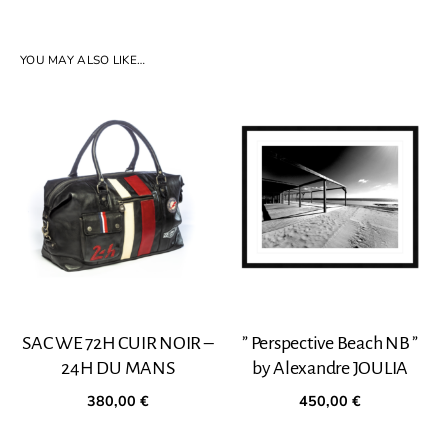
YOU MAY ALSO LIKE…
SAC WE 72H CUIR NOIR –
” Perspective Beach NB ”
24H DU MANS
by Alexandre JOULIA
380,00
€
450,00
€