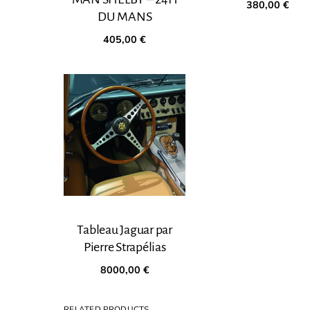
380,00
€
DU MANS
405,00
€
Tableau Jaguar par
Pierre Strapélias
8000,00
€
RELATED PRODUCTS