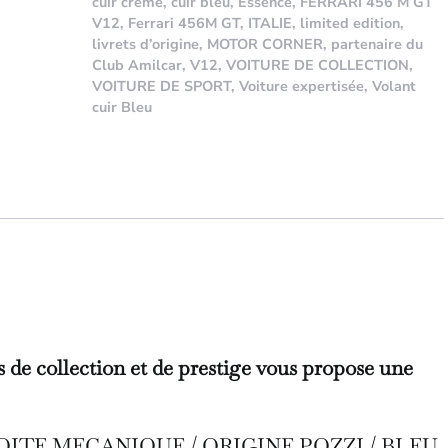
cuir crème
,
cuir bleu
,
Essence
,
FERRARI 456 M GT
V12
,
Ferrari 456M GT
,
ITALIE
,
limited edition
,
livrets d’origine
,
MOTOR CORNER
,
partenaire du
Club Amilcar
,
V12
,
VOITURE DE COLLECTION
,
VOITURE DE SPORT
,
Voiture expertisée
,
Volant
cuir Bleu
 de collection et de prestige vous propose une
 BOITE MECANIQUE / ORIGINE POZZI / BLEU