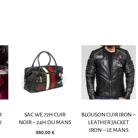
R
SAC WE 72H CUIR
BLOUSON CUIR IRON –
U
NOIR – 24H DU MANS
LEATHER JACKET
IRON – LE MANS
380,00
€