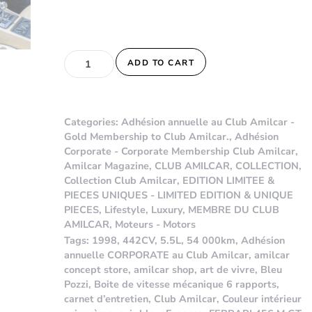
FERRARI 456 M GT V12 quantity
ADD TO CART
Categories:
Adhésion annuelle au Club Amilcar -
Gold Membership to Club Amilcar.
,
Adhésion
Corporate - Corporate Membership Club Amilcar
,
Amilcar Magazine
,
CLUB AMILCAR
,
COLLECTION
,
Collection Club Amilcar
,
EDITION LIMITEE &
PIECES UNIQUES - LIMITED EDITION & UNIQUE
PIECES
,
Lifestyle
,
Luxury
,
MEMBRE DU CLUB
AMILCAR
,
Moteurs - Motors
Tags:
1998
,
442CV
,
5.5L
,
54 000km
,
Adhésion
annuelle CORPORATE au Club Amilcar
,
amilcar
concept store
,
amilcar shop
,
art de vivre
,
Bleu
Pozzi
,
Boite de vitesse mécanique 6 rapports
,
carnet d’entretien
,
Club Amilcar
,
Couleur intérieur