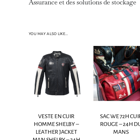
Assurance et des solutions de stockage
YOU MAY ALSO LIKE…
VESTE EN CUIR
SAC WE 72H CUI
HOMME SHELBY –
ROUGE – 24H D
LEATHER JACKET
MANS
MAN SHELBY – 24H